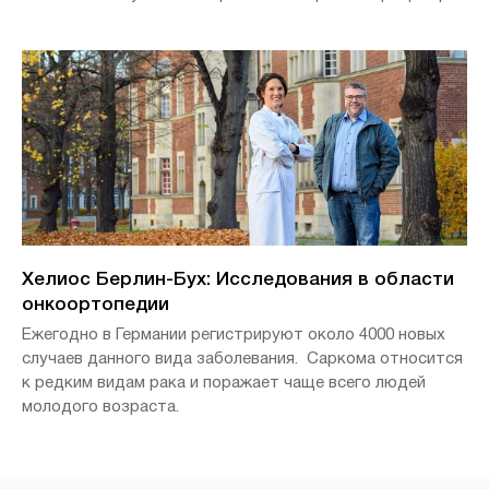
Хелиос Клиникум Берлин-Бух он медленно вернулся к
своей повседневней жизни - и уже снова готовится к
следующим соревнованиям по триатлону. Мы
встретились с ним на интервью.
Хелиос Берлин-Бух: Исследования в области
онкоортопедии
Ежегодно в Германии регистрируют около 4000 новых
случаев данного вида заболевания. Саркома относится
к редким видам рака и поражает чаще всего людей
молодого возраста.