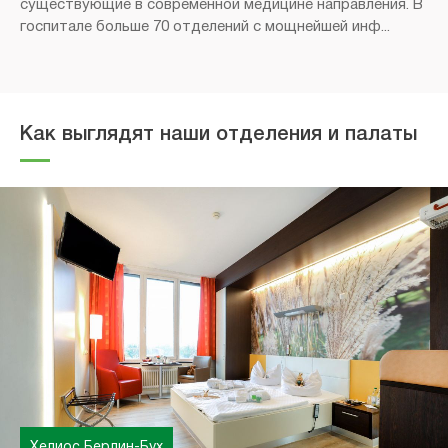
существующие в современной медицине направления. В
госпитале больше 70 отделений с мощнейшей инф...
Как выглядят наши отделения и палаты
Хелиос Берлин-Бух
Хелиос Берлин-Бух