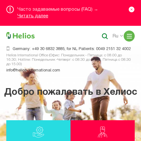
Часто задаваемые вопросы (FAQ) →
Читать далее
Me
Ru
Germany: +49 30 6832 3885, for NL Patients: 0049 2151 32 4002
Helios International Office (Офис: Понедельник - Пятница: с 08.00 до
16.30; Hotline: Понедельник -Четверг: с 08.30 до 16.00, Пятница с 08.30
до 15.00)
info@helios-international.com
Добро пожаловать в Хелиос