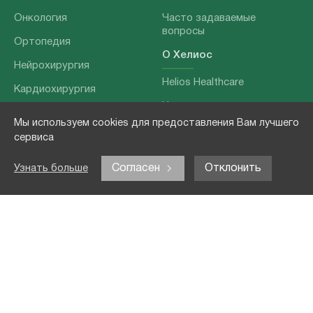
Онкология
Часто задаваемые
вопросы
Ортопедия
О Хелиос
Нейрохирургия
Helios Healthcare
Кардиохирургия
Наши партнеры
Бариатрия
Мы используем cookies для предоставления Вам лучшего
О нашей команде
Хирургия позвоночника
сервиса
Выходные данные
Отоларингология
Согласен
Отклонить
Узнать больше
Политика
Наши услуги
конфиденциальности
Лечение заболеваний
Контакты
Реабилитация
Медицинские
обследования
Чекапы