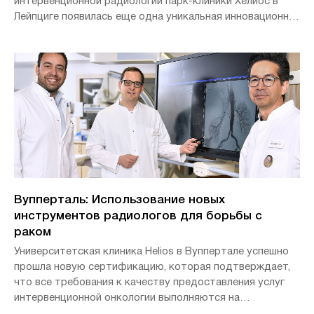
интервенционной радиологии парк-клиники Хелиос в
Лейпциге появилась еще одна уникальная инновационная
технология для лечения пациентов в Германии. Еще
только две больницы в стране могут похвастаться этой
новейшей медицинской технологией.
Вупперталь: Использование новых
инструментов радиологов для борьбы с
раком
Университетская клиника Helios в Вуппертале успешно
прошла новую сертификацию, которая подтверждает,
что все требования к качеству предоставления услуг
интервенционной онкологии выполняются на
необходимом высоком уровне.