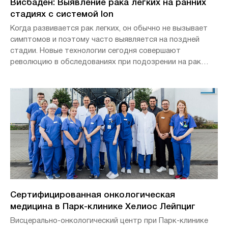
Висбаден: Выявление рака легких на ранних
стадиях с системой Ion
Когда развивается рак легких, он обычно не вызывает
симптомов и поэтому часто выявляется на поздней
стадии. Новые технологии сегодня совершают
революцию в обследованиях при подозрении на рак
легких, позволяя врачам ставить высокоточные
диагнозы – это прорыв в ранней диагностике одного из
самых смертельных видов рака.
Высокоспециализированные и сертифицированные DKG
центры лечения рака легких Хелиос в Берлине и
Висбадене теперь используют инновационную
роботизированную систему бронхоскопии Ion.
Сертифицированная онкологическая
медицина в Парк-клинике Хелиос Лейпциг
Висцерально-онкологический центр при Парк-клинике