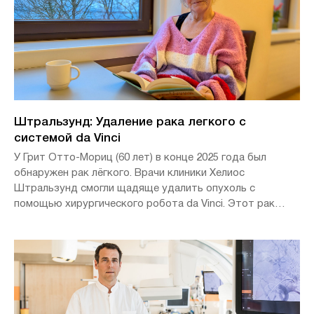
Штральзунд: Удаление рака легкого с
системой da Vinci
У Грит Отто-Мориц (60 лет) в конце 2025 года был
обнаружен рак лёгкого. Врачи клиники Хелиос
Штральзунд смогли щадяще удалить опухоль с
помощью хирургического робота da Vinci. Этот рак
побеждён, однако другие плохие новости омрачают
начало нового года.