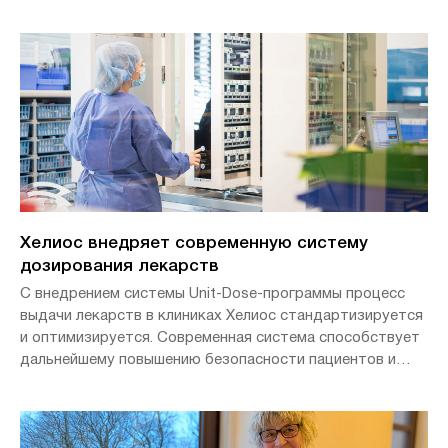
эндокринную неоплазию. Клиническая картина
заболевания включает злокачественное поражение
щитовидной железы, а также доброкачественные
заболевания надпочечников и околощитовидных желёз.
Болезнь передаётся членам семьи в виде генетического
дефекта.
Хелиос внедряет современную систему
дозирования лекарств
С внедрением системы Unit-Dose-программы процесс
выдачи лекарств в клиниках Хелиос стандартизируется
и оптимизируется. Современная система способствует
дальнейшему повышению безопасности пациентов и
улучшению рабочих процессов в повседневной
клинической практике.