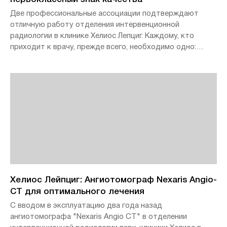
Две профессиональные ассоциации подтверждают
отличную работу отделения интервенционной
радиологии в клинике Хелиос Лепциг. Каждому, кто
приходит к врачу, прежде всего, необходимо одно:
доверие. В конце концов, вы оставляете решение о том,
как в случае болезни помочь собственному телу и как
его восстановить, исключительно медицинским
работникам. Но как неспециалист может судить?
Экспертную помощь оказывают профессиональные
ассоциации, которые проводят независимую и глубокую
оценку предлагаемых медицинских услуг от имени
клиник и других медицинских учреждений. Отделение
интервенционной радиологии клиники Хелиос Парк-
клиники в Лейпциге прошло эту проверку блестяще.
Хелиос Лейпциг: Ангиотомограф Nexaris Angio-
CT для оптимального лечения
С вводом в эксплуатацию два года назад
ангиотомографа "Nexaris Angio CT" в отделении