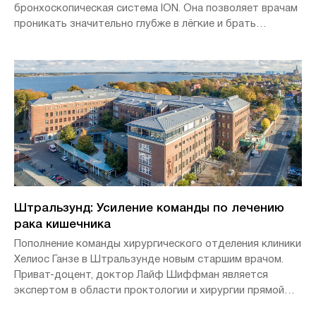
бронхоскопическая система ION. Она позволяет врачам
проникать значительно глубже в лёгкие и брать
образцы подозрительных тканей лёгких. Первые
пациенты уже прошли обследование с использованием
этой инновационной технологии на этой неделе.
Штральзунд: Усиление команды по лечению
рака кишечника
Пополнение команды хирургического отделения клиники
Хелиос Ганзе в Штральзунде новым старшим врачом.
Приват-доцент, доктор Лайф Шиффман является
экспертом в области проктологии и хирургии прямой
кишки и на протяжении многих лет занимал должность