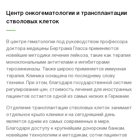
главного врача в клинике Хелиос Ауэ. Теперь 55-летний
специалист будет применять свой опыт в
Центр онкогематологии и трансплантации
сертифицированном центре лечения рака кишечника
стволовых клеток
клиники Ганзе. Он сменит доктора медицинских наук
Штефана Хайнриха, который покинет клинику в конце
мая.
В центре гематологии под руководством профессора
доктора медицины Бертрама Гласса применяются
новейшие методики лечения лейкоза, такие как терапия
моноклональными антителами и ингибиторами
тирозинкиназы. Также широко применяется иммунная
терапия. Клиника оснащена по последнему слову
техники. При этом, благодаря государственной системе
регулирования цен, стоимость лечения для иностранных
пациентов остается одной из самых низких в Германии.
Отделение трансплантации стволовых клеток занимает
отдельное крыло клиники и на сегодняшний день
является одним из самых современных в мире.
Благодаря доступу к крупнейшим донорским банкам,
новейшим технологиям и методикам, сотни пациентов