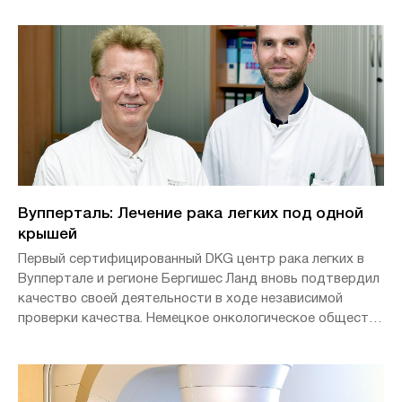
Вупперталь: Лечение рака легких под одной
крышей
Первый сертифицированный DKG центр рака легких в
Вуппертале и регионе Бергишес Ланд вновь подтвердил
качество своей деятельности в ходе независимой
проверки качества. Немецкое онкологическое общество
подтверждает высочайшее качество работы Центра
рака легких при университетской клинике "Хелиос" в
Вуппертале (HUKW).