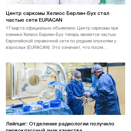
Центр саркомы Хелиос Берлин-Бух стал
частью сети EURACAN
17 марта официально объявлено: Центр саркомы при
клинике Хелиос Берлин-Бух теперь является частью
Европейской справочной сети по редким опухолям у
взрослых (EURACAN). Это означает, что после
двухлетнего процесса подачи заявок и отбора клиника
"Бух" является единственной клиникой "Хелиос",
представленной в сети EURACAN. Целью этой сети
является улучшение качества обслуживания всех
европейских граждан, страдающих редкими видами
рака, и обеспечение доступа к инновациям во всех
странах-членах ЕС.
Лейпциг: Отделение радиологии получило
первоклассный знак качества