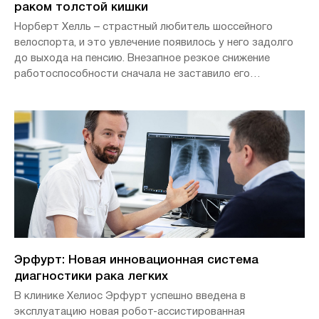
раком толстой кишки
Норберт Хелль – страстный любитель шоссейного
велоспорта, и это увлечение появилось у него задолго
до выхода на пенсию. Внезапное резкое снижение
работоспособности сначала не заставило его
заподозрить онкологическое заболевание. Теперь 70-
летний мужчина уже девять месяцев является
пациентом с раком толстой кишки с метастазами в
печени в клинике Хелиос Берлин-Бух. Опухоли кишечника
и печени были успешно прооперированы специалистами.
Даже во время лечения рака Норберт Хелль не
отказывается от шоссейного велоспорта и показывает,
что жизнь продолжается несмотря ни на что.
Эрфурт: Новая инновационная система
диагностики рака легких
В клинике Хелиос Эрфурт успешно введена в
эксплуатацию новая робот-ассистированная