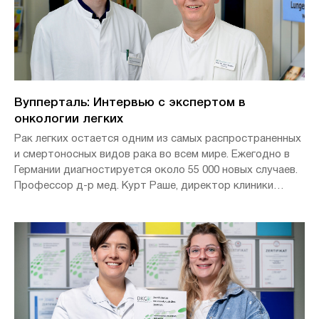
еще более щадяще и эффективно для пациентов.
Вупперталь: Интервью с экспертом в
онкологии легких
Рак легких остается одним из самых распространенных
и смертоносных видов рака во всем мире. Ежегодно в
Германии диагностируется около 55 000 новых случаев.
Профессор д-р мед. Курт Раше, директор клиники
пневмологии, аллергологии, медицины сна и дыхания и
руководитель сертифицированного центра по
легочному раку, и д-р медицины, проф. Кристиан
Бьянкозино, главный врач клиники торакальной хирургии
университетской клиники Helios в Вуппертале,
объясняют в интервью.