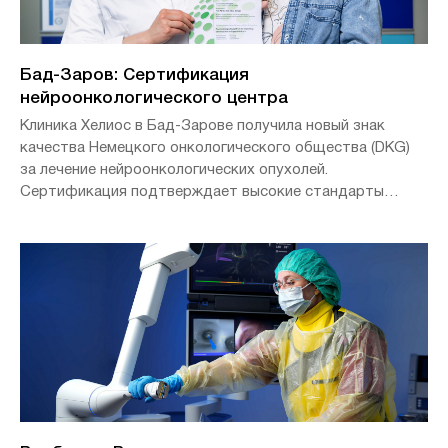
Бад-Заров: Сертификация
нейроонкологического центра
Клиника Хелиос в Бад-Зарове получила новый знак
качества Немецкого онкологического общества (DKG)
за лечение нейроонкологических опухолей.
Сертификация подтверждает высокие стандарты
качества, тесное междисциплинарное сотрудничество и
выдающийся уровень обслуживания пациентов в
узкоспециализированной области лечения опухолевых
заболеваний центральной нервной системы.