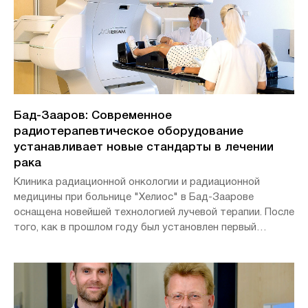
Бад-Зааров: Современное
радиотерапевтическое оборудование
устанавливает новые стандарты в лечении
рака
Клиника радиационной онкологии и радиационной
медицины при больнице "Хелиос" в Бад-Заарове
оснащена новейшей технологией лучевой терапии. После
того, как в прошлом году был установлен первый
современный терапевтический аппарат, в начале июня
была введена в эксплуатацию и вторая сложная
система радиотерапии. Новая технология позволяет
проводить еще более точное и эффективное лечение
рака. Кроме того, лучевая терапия может проводиться