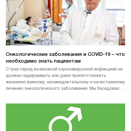
Сейчас пациент снова может наслаждаться жизнью.
Онкологические заболевания и COVID-19 – что
необходимо знать пациентам
Страх перед возможной коронавирусной инфекцией не
должен задерживать или даже препятствовать
жизненно важному, незамедлительному и качественному
лечению онкологического заболевания. Мы беседовали с
онкологом приват-доцентом д-ром мед. Петером
Райхардтом, главным врачом отделения онкологии и
паллиативной медицины Хелиос Клиникум Бух, о новом
общенациональном исследовании, автором которого он
является.