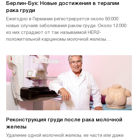
Берлин-Бух: Новые достижения в терапии
рака груди
Ежегодно в Германии регистрируется около 60.000
новых случаев заболевания раком груди. Около 12.000
из них страдают от так называемой HER2-
положительной карциномы молочной железы.
Профессор, доктор медицины Михаэль Унч, главный
врач Центра акушерства и гинекологии при клинике
Хелиос Берлин-Бух, рассказал о результатах
перспективного исследования Katherine и новых
возможностях лечения.
Реконструкция груди после рака молочной
железы
Удаление одной молочной железы, ее части или даже