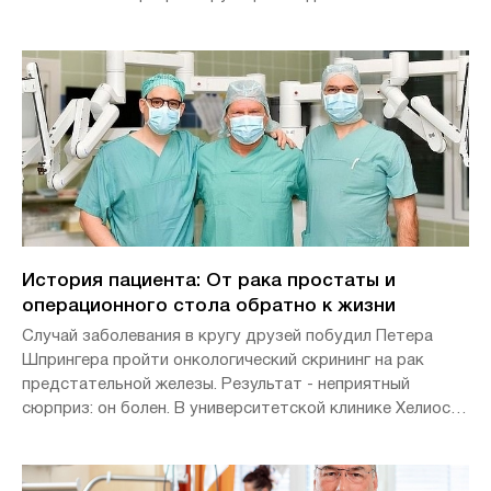
История пациента: От рака простаты и
операционного стола обратно к жизни
Случай заболевания в кругу друзей побудил Петера
Шпрингера пройти онкологический скрининг на рак
предстательной железы. Результат - неприятный
сюрприз: он болен. В университетской клинике Хелиос
Вупперталь была проведена щадящая робото-
ассистированная резекция предстательной железы с
использованием хирургического робота Da Vinci®.